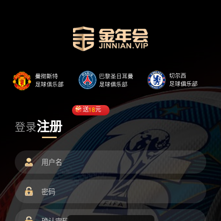
送
18
元
注册
登录