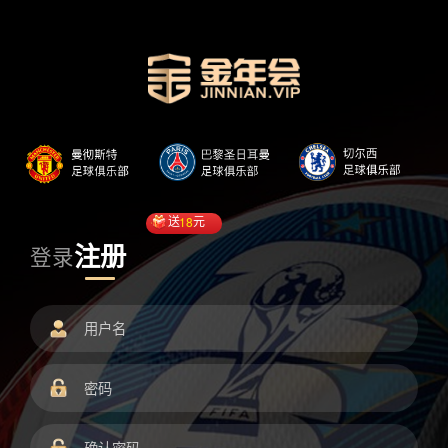
送
18
元
注册
登录