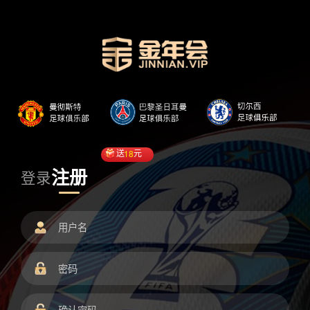
送
18
元
注册
登录