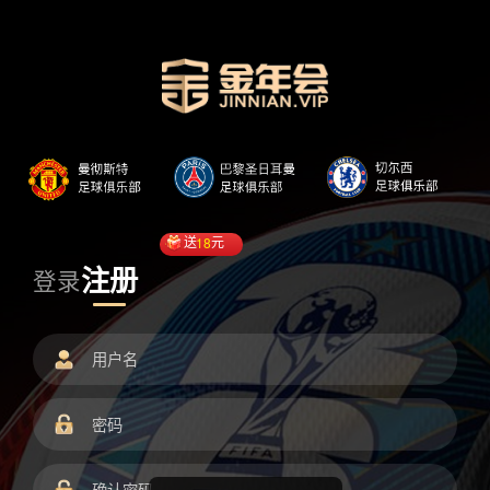
送
18
元
注册
登录