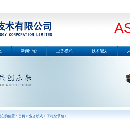
A
化
新闻中心
业务模式
技术能力
册
公司要闻
总体介绍
技术能力概况
片
媒体报道
设计咨询
冶金工程技术
念
项目公示
工程总承包
节能环保技术
采
行业分析
合同能源管理服务
城市服务
境
工程监理
勘测及岩土工程
智能制造
案例展示
现在的位置：
首页
>
业务模式
>
工程总承包
>