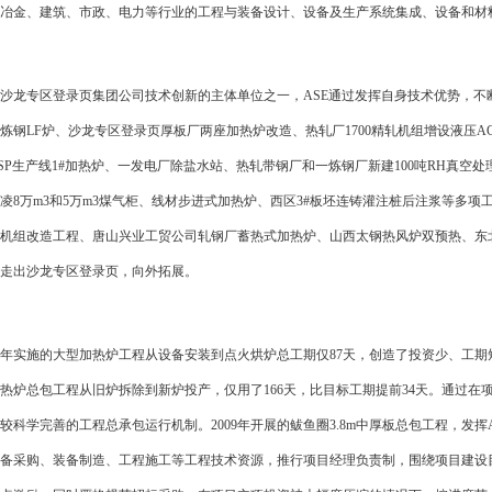
冶金、建筑、市政、电力等行业的工程与装备设计、设备及生产系统集成、设备和材
龙专区登录页集团公司技术创新的主体单位之一，ASE通过发挥自身技术优势，不
炼钢LF炉、沙龙专区登录页厚板厂两座加热炉改造、热轧厂1700精轧机组增设液压AGC
0ASP生产线1#加热炉、一发电厂除盐水站、热轧带钢厂和一炼钢厂新建100吨RH真空处理
凌8万m3和5万m3煤气柜、线材步进式加热炉、西区3#板坯连铸灌注桩后注浆等多
机组改造工程、唐山兴业工贸公司轧钢厂蓄热式加热炉、山西太钢热风炉双预热、东
走出沙龙专区登录页，向外拓展。
1年实施的大型加热炉工程从设备安装到点火烘炉总工期仅87天，创造了投资少、工期短、
加热炉总包工程从旧炉拆除到新炉投产，仅用了166天，比目标工期提前34天。通过在
较科学完善的工程总承包运行机制。2009年开展的鲅鱼圈3.8m中厚板总包工程，发
备采购、装备制造、工程施工等工程技术资源，推行项目经理负责制，围绕项目建设