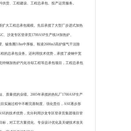
料供货、工程建设、工程总承包、投产运营服务。
断扩大工程总承包规模。先后承揽了大型厂步进式加热
、沙龙专区登录页1700ASP生产线1#加热炉、
、鲅鱼圈3.8m中厚板、鞍凌2600m3高炉煤气干法除
项工程的总承包业务。还利用技术优势，承揽了凌钢中宽
北特钢加热炉汽化冷却工程等总承包项目，工程总承包
质量优的业绩。2005年承揽的热轧厂1700ASP生产
项目实施过程中不断完善制度、强化责任，ASE逐步形
挥ASE的技术优势，充分利用沙龙专区登录页集团项目管
目标，对工艺方案优化、专业设计优化及关键技术攻关