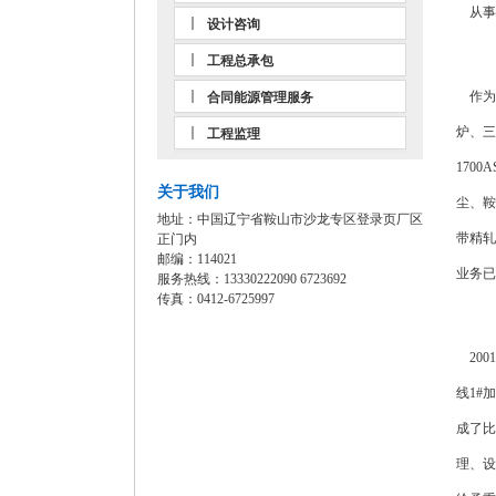
从事
设计咨询
工程总承包
作为沙
合同能源管理服务
炉、三
工程监理
170
关于我们
尘、鞍
地址：中国辽宁省鞍山市沙龙专区登录页厂区
带精轧
正门内
邮编：114021
业务已
服务热线：13330222090 6723692
传真：0412-6725997
200
线1#
成了比
理、设