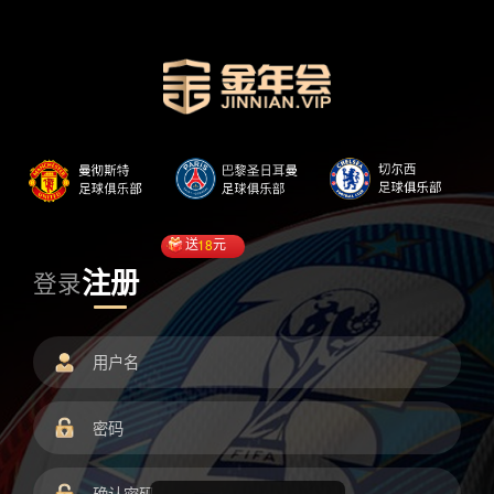
送
18
元
注册
登录