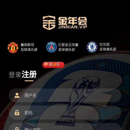
送
18
元
注册
登录